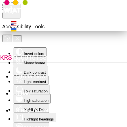
Accessibility Tools
Invert colors
KRS
0000161880
Monochrome
Dark contrast
Strona główna
Light contrast
Low saturation
О нас
High saturation
Я ищу помощи
Highlight links
Highlight headings