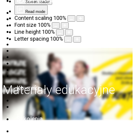
Я хочу помагать
Screen reader
Read mode
Content scaling
100
%
Font size
100
%
Line height
100
%
Letter spacing
100
%
Materiały edukacyjne
Контакт
Szkolenia