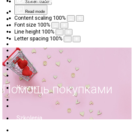
Я хочу помагать
Screen reader
Read mode
Content scaling
100
%
Font size
100
%
Line height
100
%
Letter spacing
100
%
Помощь покупками
Контакт
Szkolenia